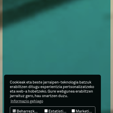
Cookieak eta beste jarraipen-teknologia batzuk
erabiltzen ditugu esperientzia pertsonalizatzeko
eta web-a hobetzeko. Gure webgunea erabiltzen
jarraituz gero, hau onartzen duzu.
Informazio gehiago
Beharrezkoak
Estatistika
Marketing