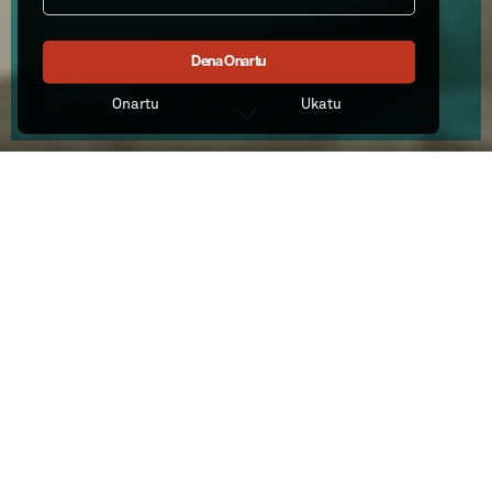
Dena Onartu
Onartu
Ukatu