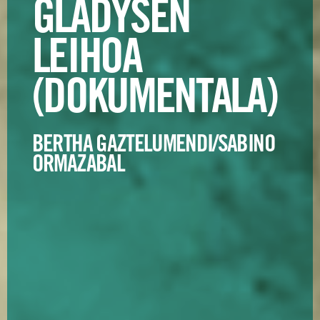
GLADYSEN
LEIHOA
(DOKUMENTALA)
BERTHA GAZTELUMENDI/SABINO
ORMAZABAL